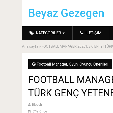
Beyaz Gezegen
KATEGORILER
İLETIŞIM
Ana sayfa
»
FOOTBALL MANAGER 2020’DEKİ EN İYİ TÜR
Football Manager
,
Oyun
,
Oyuncu Önerileri
FOOTBALL MANAGER
TÜRK GENÇ YETEN
Bleach
7 Yıl Önce