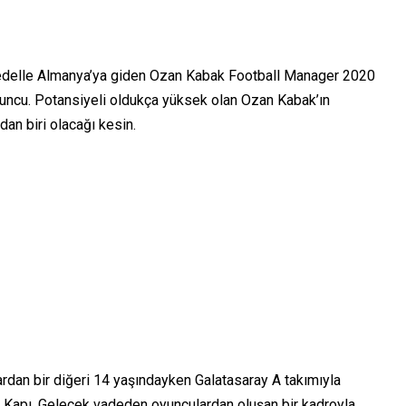
bedelle Almanya’ya giden Ozan Kabak Football Manager 2020
yuncu. Potansiyeli oldukça yüksek olan Ozan Kabak’ın
an biri olacağı kesin.
rdan bir diğeri 14 yaşındayken Galatasaray A takımıyla
 Kapı. Gelecek vadeden oyunculardan oluşan bir kadroyla