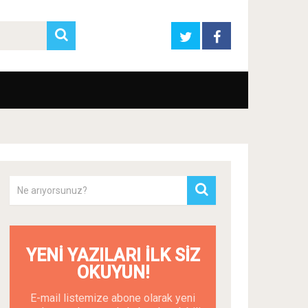
YENI YAZILARI İLK SIZ
OKUYUN!
E-mail listemize abone olarak yeni