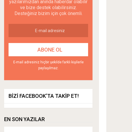
yazılarımızdan anında haberdar olabilir
ve bize destek olabilirsiniz.
Desteğiniz bizim için çok önemli.
E-mail adresiniz hiçbir şekilde farklı kişilerle
paylaşılmaz.
BIZI FACEBOOK’TA TAKIP ET!
EN SON YAZILAR