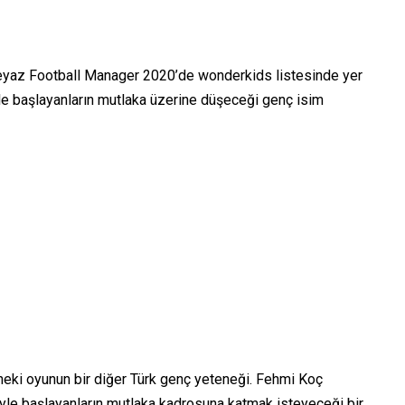
eyaz Football Manager 2020’de wonderkids listesinde yer
ile başlayanların mutlaka üzerine düşeceği genç isim
neki oyunun bir diğer Türk genç yeteneği. Fehmi Koç
iyle başlayanların mutlaka kadrosuna katmak isteyeceği bir