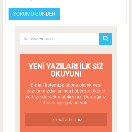
YENI YAZILARI İLK SIZ
OKUYUN!
E-mail listemize abone olarak yeni
yazılarımızdan anında haberdar olabilir
ve bize destek olabilirsiniz. Desteğiniz
bizim için çok önemli.