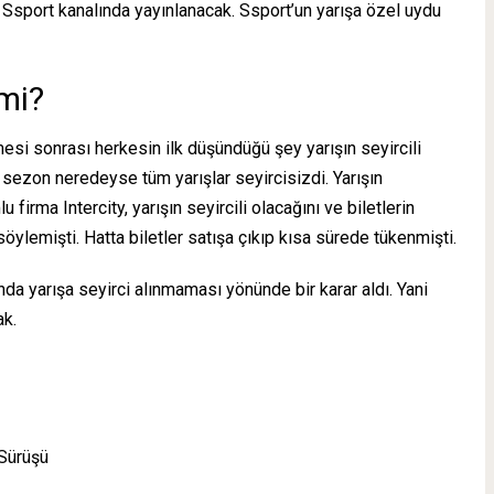
ş Ssport kanalında yayınlanacak. Ssport’un yarışa özel uydu
 mi?
esi sonrası herkesin ilk düşündüğü şey yarışın seyircili
ezon neredeyse tüm yarışlar seyircisizdi. Yarışın
firma Intercity, yarışın seyircili olacağını ve biletlerin
 söylemişti. Hatta biletler satışa çıkıp kısa sürede tükenmişti.
da yarışa seyirci alınmaması yönünde bir karar aldı. Yani
ak.
 Sürüşü