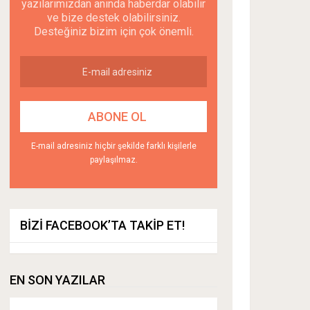
yazılarımızdan anında haberdar olabilir
ve bize destek olabilirsiniz.
Desteğiniz bizim için çok önemli.
E-mail adresiniz hiçbir şekilde farklı kişilerle
paylaşılmaz.
BIZI FACEBOOK’TA TAKIP ET!
EN SON YAZILAR