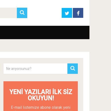
YENI YAZILARI İLK SIZ
OKUYUN!
E-mail listemize abone olarak yeni