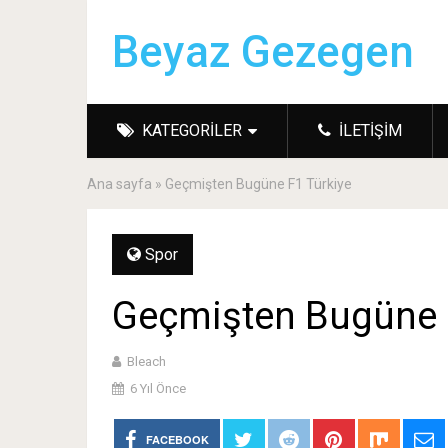
Beyaz Gezegen
KATEGORILER
İLETIŞIM
Ana sayfa
»
Geçmişten Bugüne F1 Türkiye
Spor
Geçmişten Bugüne 
Bleach
6 Yıl Önce
FACEBOOK